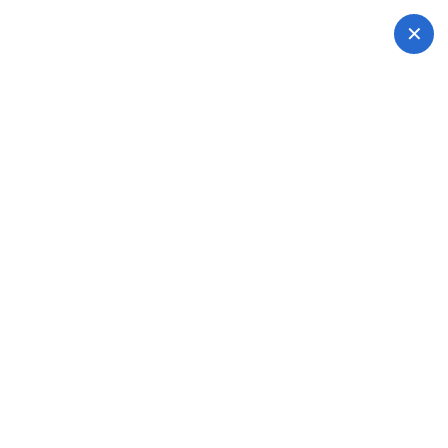
登录平台
✕
标签云列表
按标签聚合浏览相关文章
电竞俱乐部队长转会，薪资差距，球迷态度分化 - 赌博