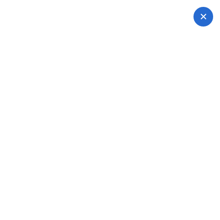
登录平台
✕
标签云列表
按标签聚合浏览相关文章
皇马中场球员转会传闻，球迷态度分化，身价差异