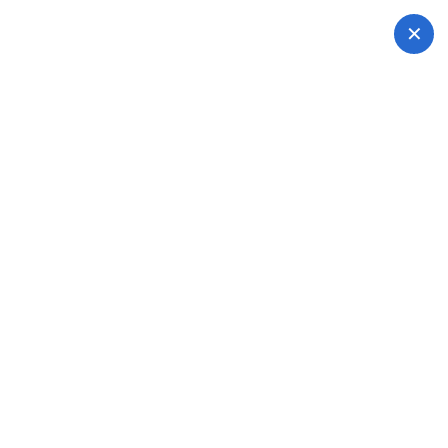
登录平台
✕
标签云列表
按标签聚合浏览相关文章
腾讯业绩超预期，股东回报方案引关注